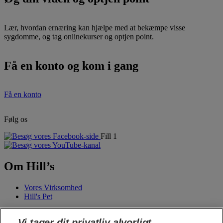
Lær, hvordan ernæring kan hjælpe med at bekæmpe visse
sygdomme, og tag onlinekurser og optjen point.
Få en konto og kom i gang
Få en konto
Følg os
Fill 1
Om Hill’s
Vores Virksomhed
Hill's Pet
Vi tager dit privatliv alvorligt